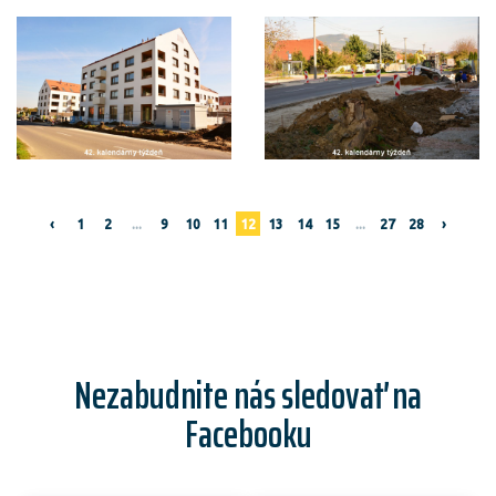
‹
1
2
...
9
10
11
12
13
14
15
...
27
28
›
Nezabudnite nás sledovať na
Facebooku