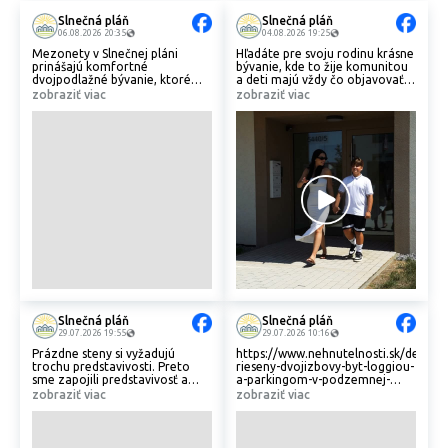
Slnečná pláň
Slnečná pláň
06.08.2026 20:35
04.08.2026 19:25
Mezonety v Slnečnej pláni
Hľadáte pre svoju rodinu krásne
prinášajú komfortné
bývanie, kde to žije komunitou
dvojpodlažné bývanie, ktoré
a deti majú vždy čo objavovať?
ponúka dostatok priestoru pre
🏡 Slnečná pláň je navrhnutá
zobraziť viac
zobraziť viac
celú rodinu. 🏡
tak, aby ste mali možnosti na
rodinný voľný čas doslova pod
Ak hľadáte bývanie s dostatkom
oknami.
priestoru pre celú rodinu,
mezonety sú skvelou voľbou.
Objavte miesto, kde sa budete
cítiť naozaj doma. 💛
Slnečná pláň
Slnečná pláň
29.07.2026 19:55
29.07.2026 10:16
Prázdne steny si vyžadujú
https://www.nehnutelnosti.sk/detail/
trochu predstavivosti. Preto
rieseny-dvojizbovy-byt-loggiou-
sme zapojili predstavivosť a
a-parkingom-v-podzemnej-
pozreli sa na to, ako by v našich
garazi-tento-mesiac-bonusova-
zobraziť viac
zobraziť viac
obchodných priestoroch na
cena-bytu-zvyhodnena-cena-
Kyneku mohla vyzerať vaša
parkingu
prevádzka. ☕️🩺👗