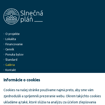
O projekte
Lokalita
Financovanie
Cenník
Ponuka bytov
Štandard
Galéria
Kontakt
Informácie o cookies
Developer:
Klientské centrum:
Cookies na našej stránke používame najmä preto, aby sme vám
Building Service, a.s.
Slnečná pláň
zjednodušili a spríjemnili prezeranie webu. Okrem takýchto cookies
Miletičova 5/B
Trnavská ul.
82108 Bratislava
949 01 Nitra
ukladáme aj také, ktoré slúžia na analýzu za účelom zlepšovania