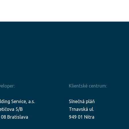
eloper:
Klientské centrum:
lding Service, a.s.
Slnečná pláň
etičova 5/B
Trnavská ul.
08 Bratislava
949 01 Nitra