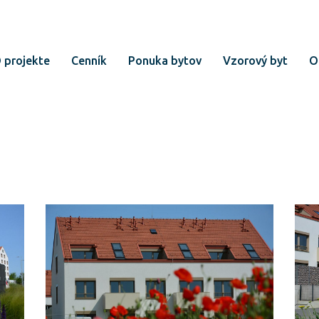
 projekte
Cenník
Ponuka bytov
Vzorový byt
O