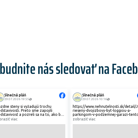
budnite nás sledovať na Face
Slnečná pláň
Slnečná pláň
29.07.2026 19:55
29.07.2026 10:16
ázdne steny si vyžadujú trochu
https://www.nehnutelnosti.sk/detail/
dstavivosti. Preto sme zapojili
rieseny-dvojizbovy-byt-loggiou-a-
dstavivosť a pozreli sa na to, ako by
parkingom-v-podzemnej-garazi-tent
našich obchodných priestoroch na
mesiac-bonusova-cena-bytu-
braziť viac
zobraziť viac
neku mohla vyzerať vaša prevádzka.
zvyhodnena-cena-parkingu
🩺👗