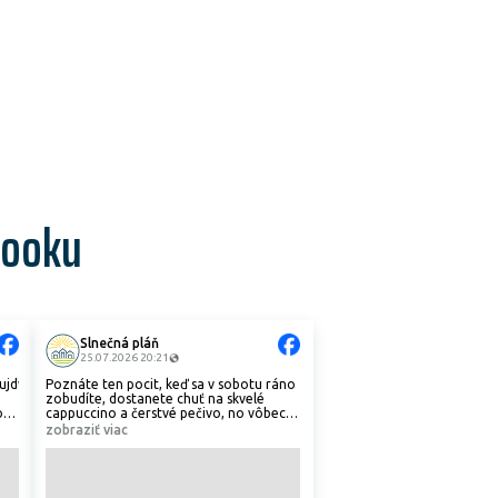
booku
Slnečná pláň
25.07.2026 20:21
JujdvR5UlK2/velkoryso-
Poznáte ten pocit, keď sa v sobotu ráno
zobudíte, dostanete chuť na skvelé
o-
cappuccino a čerstvé pečivo, no vôbec
sa vám nechce prezliekať z pohodlného
zobraziť viac
domáceho oblečenia ani sadať do auta?
🥱
Naši obyvatelia na Slnečnej pláne tento