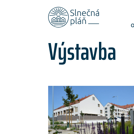
O
Výstavba