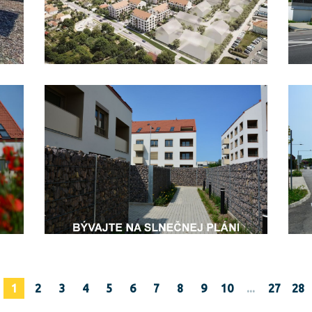
1
2
3
4
5
6
7
8
9
10
...
27
28