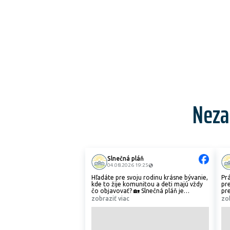
Neza
Slnečná pláň
04.08.2026 19:25
Hľadáte pre svoju rodinu krásne bývanie,
Pr
kde to žije komunitou a deti majú vždy
pre
čo objavovať? 🏡 Slnečná pláň je
pre
navrhnutá tak, aby ste mali možnosti na
v 
zobraziť viac
zo
rodinný voľný čas doslova pod oknami.
Ky
☕️