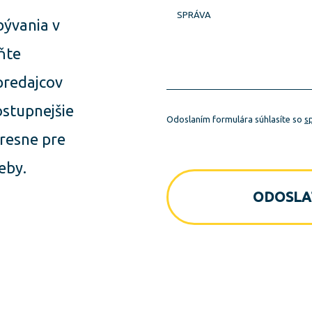
SPRÁVA
bývania v
lňte
predajcov
ostupnejšie
Odoslaním formulára súhlasíte so
s
resne pre
eby.
ODOSLA