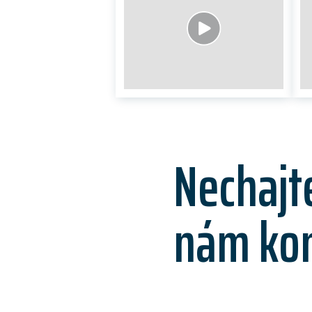
Nechajt
nám ko