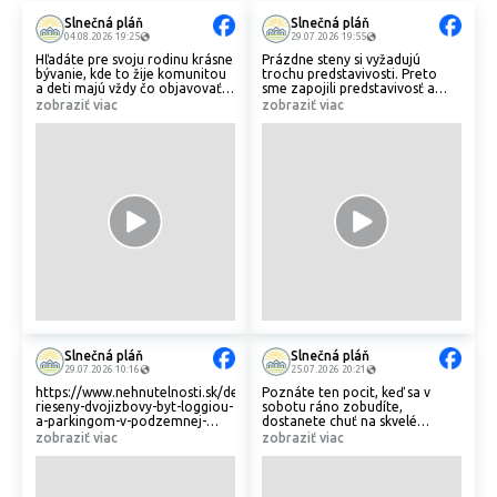
Slnečná pláň
Slnečná pláň
04.08.2026 19:25
29.07.2026 19:55
Hľadáte pre svoju rodinu krásne
Prázdne steny si vyžadujú
bývanie, kde to žije komunitou
trochu predstavivosti. Preto
a deti majú vždy čo objavovať?
sme zapojili predstavivosť a
🏡 Slnečná pláň je navrhnutá
pozreli sa na to, ako by v našich
zobraziť viac
zobraziť viac
tak, aby ste mali možnosti na
obchodných priestoroch na
rodinný voľný čas doslova pod
Kyneku mohla vyzerať vaša
oknami.
prevádzka. ☕️🩺👗
Slnečná pláň
Slnečná pláň
29.07.2026 10:16
25.07.2026 20:21
https://www.nehnutelnosti.sk/detail/JujdvR5UlK2/velkoryso-
Poznáte ten pocit, keď sa v
rieseny-dvojizbovy-byt-loggiou-
sobotu ráno zobudíte,
a-parkingom-v-podzemnej-
dostanete chuť na skvelé
garazi-tento-mesiac-bonusova-
cappuccino a čerstvé pečivo, no
zobraziť viac
zobraziť viac
cena-bytu-zvyhodnena-cena-
vôbec sa vám nechce prezliekať
parkingu
z pohodlného domáceho
oblečenia ani sadať do auta? 🥱