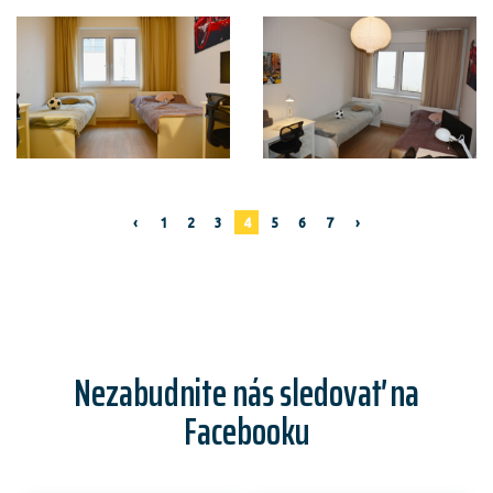
‹
1
2
3
4
5
6
7
›
Nezabudnite nás sledovať na
Facebooku