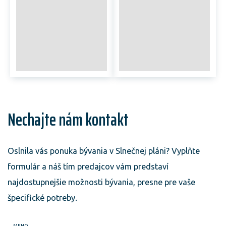
Naši obyvatelia na Slnečnej
pláne tento problém
nepoznajú. ☀️
Nechajte nám kontakt
Oslnila vás ponuka bývania v Slnečnej pláni? Vyplňte
formulár a náš tím predajcov vám predstaví
najdostupnejšie možnosti bývania, presne pre vaše
špecifické potreby.
MENO