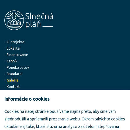
O projekte
Lokalita
Financovanie
Cenník
Ponuka bytov
Štandard
Galéria
Kontakt
Informácie o cookies
Developer:
Klientské centrum:
Cookies na našej stránke používame najmä preto, aby sme vám
Building Service, a.s.
Slnečná pláň
zjednodušili a spríjemnili prezeranie webu. Okrem takýchto cookies
Miletičova 5/B
Trnavská ul.
82108 Bratislava
949 01 Nitra
ukladáme aj také, ktoré slúžia na analýzu za účelom zlepšovania