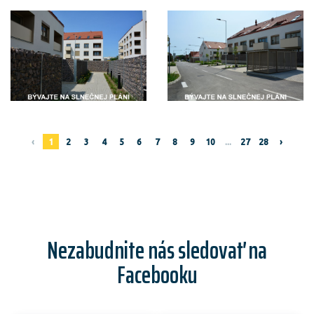
‹
1
2
3
4
5
6
7
8
9
10
...
27
28
›
Nezabudnite nás sledovať na
Facebooku