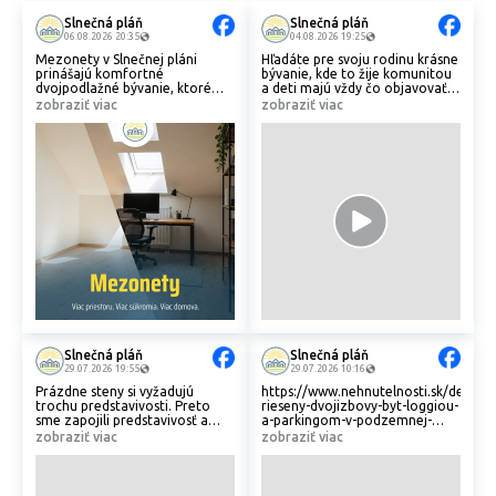
Slnečná pláň
Slnečná pláň
06.08.2026 20:35
04.08.2026 19:25
Mezonety v Slnečnej pláni
Hľadáte pre svoju rodinu krásne
prinášajú komfortné
bývanie, kde to žije komunitou
dvojpodlažné bývanie, ktoré
a deti majú vždy čo objavovať?
ponúka dostatok priestoru pre
🏡 Slnečná pláň je navrhnutá
zobraziť viac
zobraziť viac
celú rodinu. 🏡
tak, aby ste mali možnosti na
rodinný voľný čas doslova pod
Ak hľadáte bývanie s dostatkom
oknami.
priestoru pre celú rodinu,
mezonety sú skvelou voľbou.
Objavte miesto, kde sa budete
cítiť naozaj doma. 💛
Slnečná pláň
Slnečná pláň
29.07.2026 19:55
29.07.2026 10:16
Prázdne steny si vyžadujú
https://www.nehnutelnosti.sk/detail/
trochu predstavivosti. Preto
rieseny-dvojizbovy-byt-loggiou-
sme zapojili predstavivosť a
a-parkingom-v-podzemnej-
pozreli sa na to, ako by v našich
garazi-tento-mesiac-bonusova-
zobraziť viac
zobraziť viac
obchodných priestoroch na
cena-bytu-zvyhodnena-cena-
Kyneku mohla vyzerať vaša
parkingu
prevádzka. ☕️🩺👗