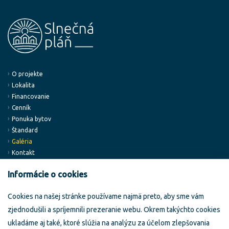
O projekte
Lokalita
Financovanie
Cenník
Ponuka bytov
Štandard
Galéria
Kontakt
Informácie o cookies
Developer:
Klientské centrum:
Cookies na našej stránke používame najmä preto, aby sme vám
Building Service, a.s.
Slnečná pláň
zjednodušili a spríjemnili prezeranie webu. Okrem takýchto cookies
Miletičova 5/B
Trnavská ul.
82108 Bratislava
949 01 Nitra
ukladáme aj také, ktoré slúžia na analýzu za účelom zlepšovania